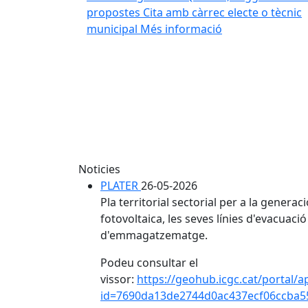
propostes
Cita amb càrrec electe o tècnic
municipal
Més informació
()
Noticies
PLATER
26-05-2026
Pla territorial sectorial per a la generaci
fotovoltaica, les seves línies d'evacuaci
d'emmagatzematge.
Podeu consultar el
vissor:
https://geohub.icgc.cat/portal/
id=7690da13de2744d0ac437ecf06ccba5