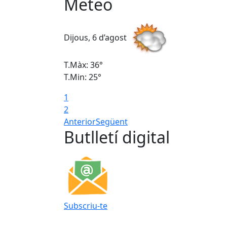
Meteo
Dijous, 6 d’agost
T.Màx: 36°
T.Min: 25°
1
2
Anterior
Següent
Butlletí digital
Subscriu-te