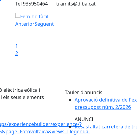
Tel 935950464 tramits@diba.cat
FEM-HO FÀCIL
Anterior
Següent
Iniciar presentació
Aturar presentació
1
2
ó elèctrica eòlica i
Tauler d'anuncis
ó i els seus elements
Aprovació definitiva de l´e
pressupost núm. 2/2026
ANUNCI
apps/experiencebuilder/experience/?
Resasfaltat carretera de t
5&page=Fotovoltaica&views=Llegenda-