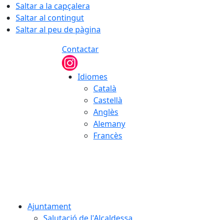
Saltar a la capçalera
Saltar al contingut
Saltar al peu de pàgina
Contactar
Idiomes
Català
Castellà
Anglès
Alemany
Francès
06.08.2026 | 09:15
Ajuntament
Salutació de l'Alcaldessa