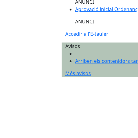
ANUNCI
Aprovació inicial Ordenan
ANUNCI
Accedir a l'E-tauler
Avisos
Arriben els contenidors ta
Més avisos