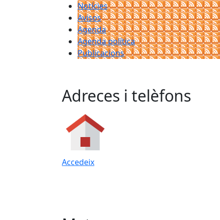
Notícies
Avisos
Agenda
Agenda política
Publicacions
Adreces i telèfons
Accedeix