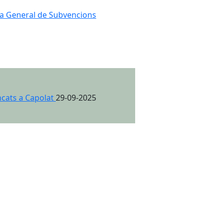
ça General de Subvencions
ncats a Capolat
29-09-2025