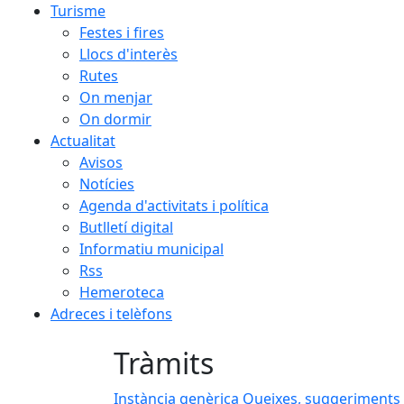
Turisme
Festes i fires
Llocs d'interès
Rutes
On menjar
On dormir
Actualitat
Avisos
Notícies
Agenda d'activitats i política
Butlletí digital
Informatiu municipal
Rss
Hemeroteca
Adreces i telèfons
Tràmits
Instància genèrica
Queixes, suggeriments 