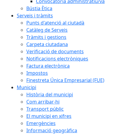
Convocatòria administratiu/va
Bústia Ètica
Serveis i tràmits
Punts d'atenció al ciutadà
Catàleg de Serveis
Tràmits i gestions
Carpeta ciutadana
Verificació de documents
Notificacions electròniques
Factura electrònica
Impostos
Finestreta Única Empresarial (FUE)
Municipi
Història del municipi
Com arribar-hi
Transport públic
El municipi en xifres
Emergències
Informació geogràfica