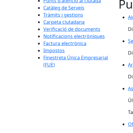
Pu
Punts d'atenció al ciutadà
Catàleg de Serveis
Tràmits i gestions
Al
Carpeta ciutadana
Verificació de documents
Di
Notificacions electròniques
Se
Factura electrònica
Impostos
Di
Finestreta Única Empresarial
(FUE)
Ar
Di
As
Úl
Ta
Of