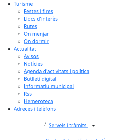
Turisme
Festes i fires
Llocs d'interès
Rutes
On menjar
On dormir
Actualitat
Avisos
Notícies
Agenda d'activitats i política
Butlletí digital
Informatiu municipal
Rss
Hemeroteca
Adreces i telèfons
Serveis i tràmits