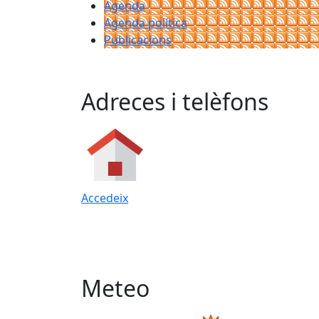
Agenda
Agenda política
Publicacions
Adreces i telèfons
Accedeix
Meteo