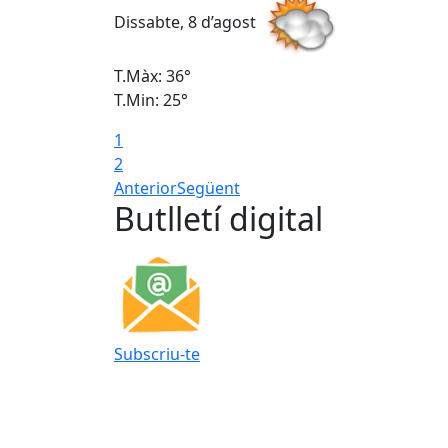
Dissabte, 8 d’agost
T.Màx: 36°
T.Min: 25°
1
2
Anterior
Següent
Butlletí digital
Subscriu-te