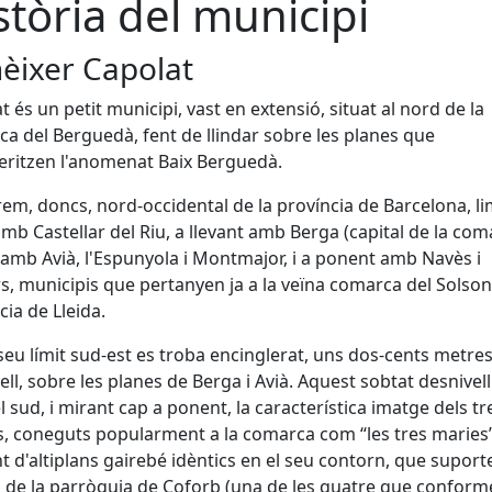
stòria del municipi
èixer Capolat
t és un petit municipi, vast en extensió, situat al nord de la
a del Berguedà, fent de llindar sobre les planes que
eritzen l'anomenat Baix Berguedà.
trem, doncs, nord-occidental de la província de Barcelona, li
mb Castellar del Riu, a llevant amb Berga (capital de la com
 amb Avià, l'Espunyola i Montmajor, i a ponent amb Navès i
s, municipis que pertanyen ja a la veïna comarca del Solson
cia de Lleida.
 seu límit sud-est es troba encinglerat, uns dos-cents metre
ell, sobre les planes de Berga i Avià. Aquest sobtat desnivel
l sud, i mirant cap a ponent, la característica imatge dels tr
s, coneguts popularment a la comarca com “les tres maries”
t d'altiplans gairebé idèntics en el seu contorn, que suport
 de la parròquia de Coforb (una de les quatre que conform