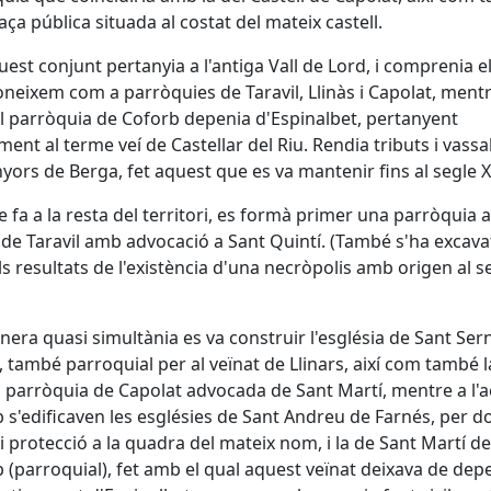
aça pública situada al costat del mateix castell.
uest conjunt pertanyia a l'antiga Vall de Lord, i comprenia e
oneixem com a parròquies de Taravil, Llinàs i Capolat, ment
al parròquia de Coforb depenia d'Espinalbet, pertanyent
ment al terme veí de Castellar del Riu. Rendia tributs i vassa
nyors de Berga, fet aquest que es va mantenir fins al segle X
e fa a la resta del territori, es formà primer una parròquia a
 de Taravil amb advocació a Sant Quintí. (També s'ha excava
s resultats de l'existència d'una necròpolis amb origen al s
era quasi simultània es va construir l'església de Sant Sern
, també parroquial per al veïnat de Llinars, així com també l
 parròquia de Capolat advocada de Sant Martí, mentre a l'a
 s'edificaven les esglésies de Sant Andreu de Farnés, per d
 i protecció a la quadra del mateix nom, i la de Sant Martí de
 (parroquial), fet amb el qual aquest veïnat deixava de de