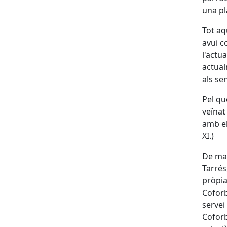
una pl
Tot aq
avui c
l'actu
actual
als se
Pel qu
veïnat
amb el
XI.)
De man
Tarrés
pròpia
Coforb
servei
Coforb