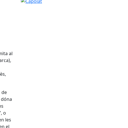
Capolat
mita al
arca),
ès,
s de
l dóna
es
, o
en les
en el