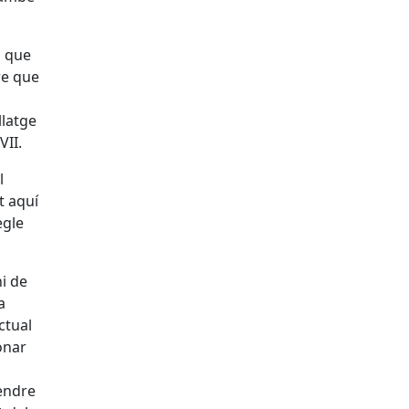
l que
re que
llatge
VII.
l
t aquí
egle
i de
a
ctual
onar
pendre