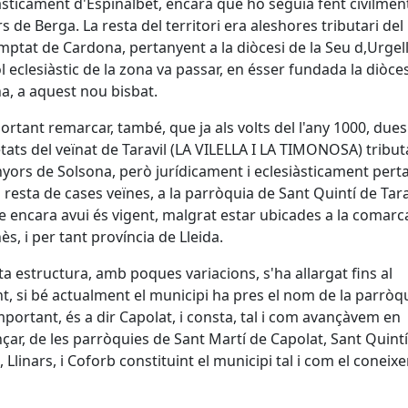
àsticament d'Espinalbet, encara que ho seguia fent civilmen
s de Berga. La resta del territori era aleshores tributari del
ptat de Cardona, pertanyent a la diòcesi de la Seu d,Urgell.
l eclesiàstic de la zona va passar, en ésser fundada la diòce
a, a aquest nou bisbat.
ortant remarcar, també, que ja als volts del l'any 1000, dues
tats del veïnat de Taravil (LA VILELLA I LA TIMONOSA) tribu
nyors de Solsona, però jurídicament i eclesiàsticament pert
 resta de cases veïnes, a la parròquia de Sant Quintí de Tara
e encara avui és vigent, malgrat estar ubicades a la comarc
ès, i per tant província de Lleida.
a estructura, amb poques variacions, s'ha allargat fins al
t, si bé actualment el municipi ha pres el nom de la parròq
portant, és a dir Capolat, i consta, tal i com avançàvem en
ar, de les parròquies de Sant Martí de Capolat, Sant Quint
l, Llinars, i Coforb constituint el municipi tal i com el coneix