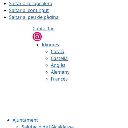
Saltar a la capçalera
Saltar al contingut
Saltar al peu de pàgina
Contactar
Idiomes
Català
Castellà
Anglès
Alemany
Francès
06.08.2026 | 07:20
Ajuntament
Salutació de l'Alcaldessa