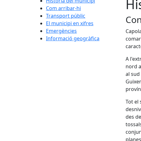
Hi
Història del municipi
Com arribar-hi
Transport públic
Con
El municipi en xifres
Emergències
Capola
Informació geogràfica
comarc
caract
A l'ex
nord a
al sud
Guixer
provín
Tot el
desniv
des de
tossal
conjun
planes