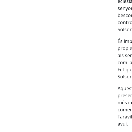
eclesi
senyor
bescom
contro
Solson
És imp
propie
als se
com la
Fet qu
Solson
Aquest
presen
més im
començ
Taravi
avui.