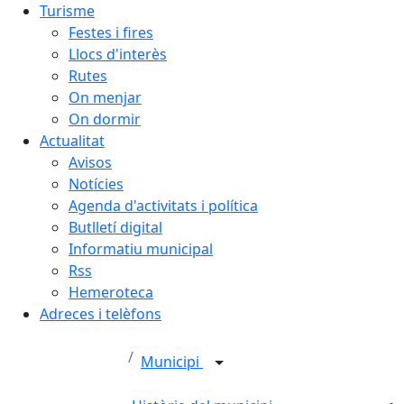
Turisme
Festes i fires
Llocs d'interès
Rutes
On menjar
On dormir
Actualitat
Avisos
Notícies
Agenda d'activitats i política
Butlletí digital
Informatiu municipal
Rss
Hemeroteca
Adreces i telèfons
Municipi