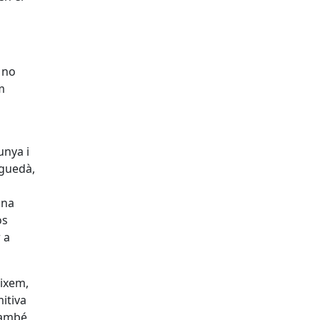
 no
m
unya i
rguedà,
una
os
 a
eixem,
itiva
 també