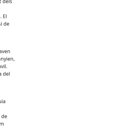
t dels
 El
si de
taven
anyien,
vil.
a del
uia
í de
em