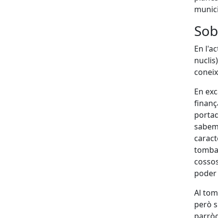
munici
Sobr
En l'a
nuclis
coneix
En exc
finanç
portad
sabem 
caract
tomba 
cossos
poder 
Al tom
però s
parròq