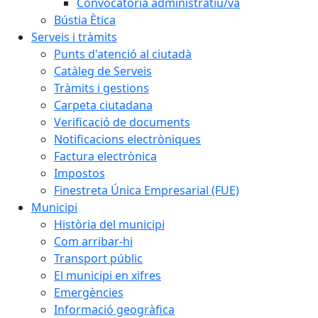
Convocatòria administratiu/va
Bústia Ètica
Serveis i tràmits
Punts d'atenció al ciutadà
Catàleg de Serveis
Tràmits i gestions
Carpeta ciutadana
Verificació de documents
Notificacions electròniques
Factura electrònica
Impostos
Finestreta Única Empresarial (FUE)
Municipi
Història del municipi
Com arribar-hi
Transport públic
El municipi en xifres
Emergències
Informació geogràfica