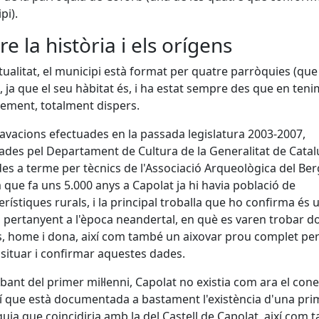
pi).
e la història i els orígens
ctualitat, el municipi està format per quatre parròquies (que
), ja que el seu hàbitat és, i ha estat sempre des que en teni
ement, totalment dispers.
avacions efectuades en la passada legislatura 2003-2007,
ades pel Departament de Cultura de la Generalitat de Catal
es a terme per tècnics de l'Associació Arqueològica del Be
que fa uns 5.000 anys a Capolat ja hi havia població de
erístiques rurals, i la principal troballa que ho confirma és 
pertanyent a l'època neandertal, en què es varen trobar d
, home i dona, així com també un aixovar prou complet per
situar i confirmar aquestes dades.
bant del primer mil·lenni, Capolat no existia com ara el con
í que està documentada a bastament l'existència d'una prim
uia que coincidiria amb la del Castell de Capolat, així com