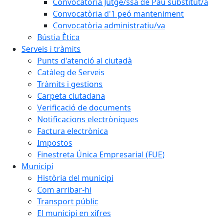
Convocatòria Jutge/ssa de Pau substitut/a
Convocatòria d'1 peó manteniment
Convocatòria administratiu/va
Bústia Ètica
Serveis i tràmits
Punts d'atenció al ciutadà
Catàleg de Serveis
Tràmits i gestions
Carpeta ciutadana
Verificació de documents
Notificacions electròniques
Factura electrònica
Impostos
Finestreta Única Empresarial (FUE)
Municipi
Història del municipi
Com arribar-hi
Transport públic
El municipi en xifres