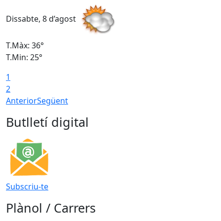
Dissabte, 8 d’agost
D
T.Màx: 36°
T
T.Min: 25°
T
1
T
2
Anterior
Següent
Butlletí digital
Subscriu-te
Plànol / Carrers