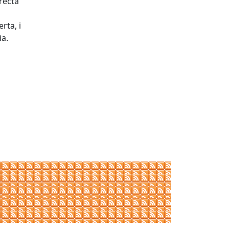
recta
rta, i
ia.