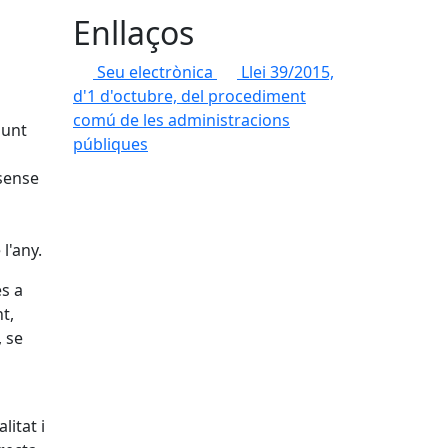
Enllaços
Seu electrònica
Llei 39/2015,
d'1 d'octubre, del procediment
comú de les administracions
punt
públiques
 sense
l'any.
es a
t,
, se
litat i