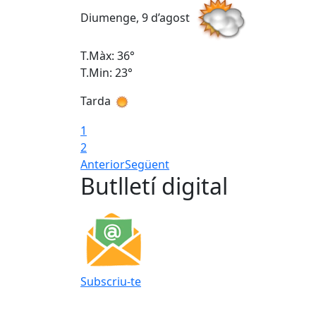
Diumenge, 9 d’agost
T.Màx: 36°
T.Min: 23°
Tarda
1
2
Anterior
Següent
Butlletí digital
Subscriu-te