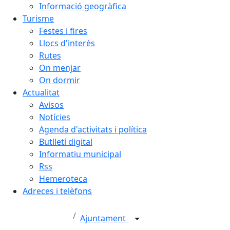
Informació geogràfica
Turisme
Festes i fires
Llocs d'interès
Rutes
On menjar
On dormir
Actualitat
Avisos
Notícies
Agenda d'activitats i política
Butlletí digital
Informatiu municipal
Rss
Hemeroteca
Adreces i telèfons
Ajuntament