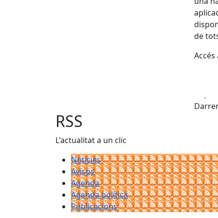
una na
aplica
disponi
de tot
Accés 
Fa
Darrer
RSS
L'actualitat a un clic
Notícies
Avisos
Agenda
Agenda política
Publicacions