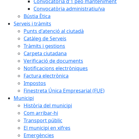
Convocatòria d'1 peó manteniment
Convocatòria administratiu/va
Bústia Ètica
Serveis i tràmits
Punts d'atenció al ciutadà
Catàleg de Serveis
Tràmits i gestions
Carpeta ciutadana
Verificació de documents
Notificacions electròniques
Factura electrònica
Impostos
Finestreta Única Empresarial (FUE)
Municipi
Història del municipi
Com arribar-hi
Transport públic
El municipi en xifres
Emergències