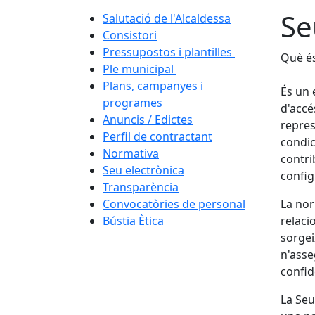
Se
Salutació de l'Alcaldessa
Consistori
Pressupostos i plantilles
Què és
Ple municipal
Plans, campanyes i
És un 
programes
d'accé
Anuncis / Edictes
repres
Perfil de contractant
condic
Normativa
contri
Seu electrònica
config
Transparència
Convocatòries de personal
La nor
Bústia Ètica
relaci
sorgei
n'asseg
confid
La Seu