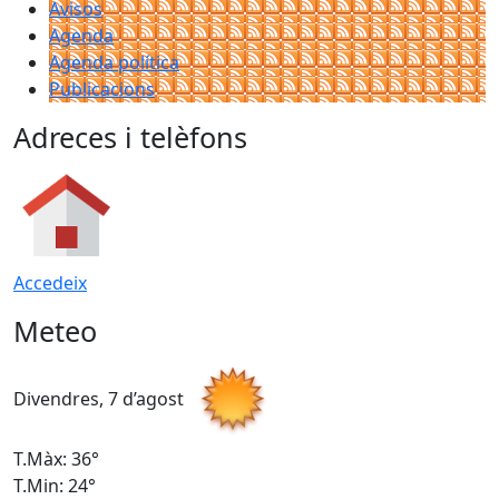
Avisos
Agenda
Agenda política
Publicacions
Adreces i telèfons
Accedeix
Meteo
Divendres, 7 d’agost
D
T.Màx: 36°
T
T.Min: 24°
T