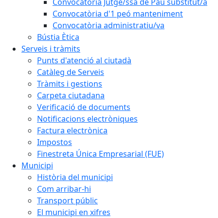
Convocatòria Jutge/ssa de Pau substitut/a
Convocatòria d'1 peó manteniment
Convocatòria administratiu/va
Bústia Ètica
Serveis i tràmits
Punts d'atenció al ciutadà
Catàleg de Serveis
Tràmits i gestions
Carpeta ciutadana
Verificació de documents
Notificacions electròniques
Factura electrònica
Impostos
Finestreta Única Empresarial (FUE)
Municipi
Història del municipi
Com arribar-hi
Transport públic
El municipi en xifres