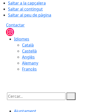
Saltar a la capçalera
Saltar al contingut
Saltar al peu de pàgina
Contactar
Idiomes
Català
Castellà
Anglès
Alemany
Francès
09.08.2026 | 08:31
Cercar:
Ajuntament