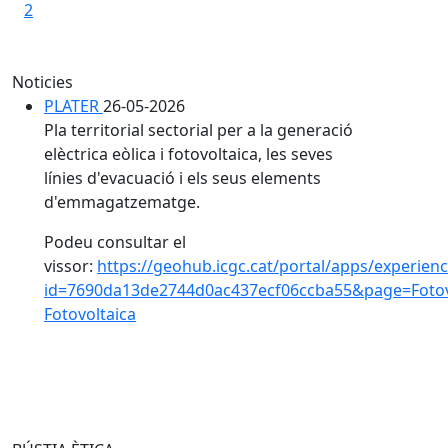
2
Noticies
PLATER
26-05-2026
Pla territorial sectorial per a la generació
elèctrica eòlica i fotovoltaica, les seves
línies d'evacuació i els seus elements
d'emmagatzematge.
Podeu consultar el
vissor:
https://geohub.icgc.cat/portal/apps/experien
id=7690da13de2744d0ac437ecf06ccba55&page=Fotov
Fotovoltaica