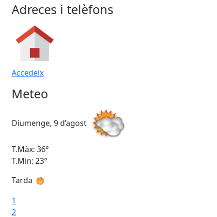
Adreces i telèfons
Accedeix
Meteo
Diumenge, 9 d’agost
Dil
T.Màx: 36°
T.M
T.Min: 23°
T.M
Tarda
1
2