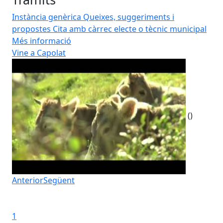
Instància genèrica
Queixes, suggeriments i
propostes
Cita amb càrrec electe o tècnic municipal
Més informació
Vine a Capolat
FE
T'a
Te
FE
()
Anterior
Següent
Iniciar presentació
Aturar presentació
1