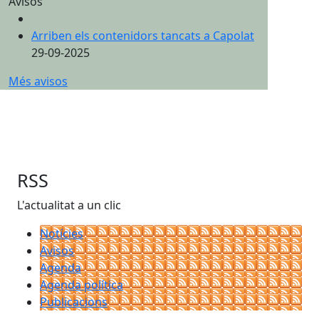
Avisos
Arriben els contenidors tancats a Capolat
29-09-2025
Més avisos
RSS
L'actualitat a un clic
Notícies
Avisos
Agenda
Agenda política
Publicacions