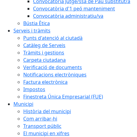
Convocatòria Jutge/ssa de Pau substitut/a
Convocatòria d'1 peó manteniment
Convocatòria administratiu/va
Bústia Ètica
Serveis i tràmits
Punts d'atenció al ciutadà
Catàleg de Serveis
Tràmits i gestions
Carpeta ciutadana
Verificació de documents
Notificacions electròniques
Factura electrònica
Impostos
Finestreta Única Empresarial (FUE)
Municipi
Història del municipi
Com arribar-hi
Transport públic
El municipi en xifres