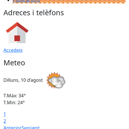
Publicacions
Adreces i telèfons
Accedeix
Meteo
Dilluns, 10 d’agost
D
T.Màx: 34°
T
T.Min: 24°
T
1
2
Anterior
Següent