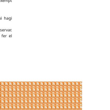
 exempt
ui hagi
servar.
 fer el