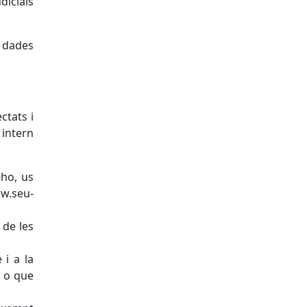
dicials
s dades
ctats i
intern
-ho, us
ww.seu-
 de les
 i a la
a o que