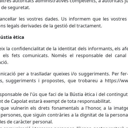
ltres autoritats administratives competents, a autoritats ju
es de seguretat.
i cancel·lar les vostres dades. Us informem que les vostre
ns legals derivades de la gestió del tractament.
ústia ètica
x la confidencialitat de la identitat dels informants, els afe
b els fets comunicats. Només el responsable del canal 
ció.
nicació per a traslladar queixes i/o suggeriments. Per fer
es, suggeriments i propostes, que trobareu a https://w
onsable de l'ús que faci de la Bústia ètica i del contingut
 de Capolat estarà exempt de tota responsabilitat.
e vulnerin els drets fonamentals a l'honor, a la imatge
s persones, que siguin contràries a la dignitat de la person
ades de caràcter personal.