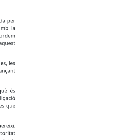
ada per
amb la
ecordem
 aquest
es, les
jançant
què és
ligació
nes que
ereixi.
toritat