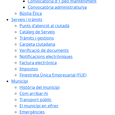
Convocatòria d'1 peó manteniment
Convocatòria administratiu/va
Bústia Ètica
Serveis i tràmits
Punts d'atenció al ciutadà
Catàleg de Serveis
Tràmits i gestions
Carpeta ciutadana
Verificació de documents
Notificacions electròniques
Factura electrònica
Impostos
Finestreta Única Empresarial (FUE)
Municipi
Història del municipi
Com arribar-hi
Transport públic
El municipi en xifres
Emergències