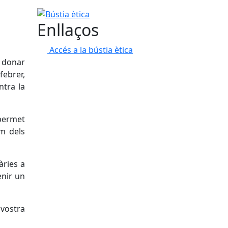
Bústia ètica
Enllaços
Accés a la bústia ètica
 donar
febrer,
ntra la
 permet
om dels
àries a
enir un
 vostra