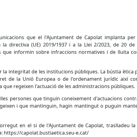
municacions que el l'Ajuntament de Capolat implanta per
 la directiva (UE) 2019/1937 i a la Llei 2/2023, de 20 de 
 que informin sobre infraccions normatives i de lluita co
r la integritat de les institucions públiques. La bústia ètica
dret de la Unió Europea o de l'ordenament jurídic així c
ra que regeixen l'actuació de les administracions públiques.
lles persones que tinguin coneixement d'actuacions contr
 regeixen i que mantinguin, hagin mantingut o puguin mant
orregut en el si de l'Ajuntament de Capolat, traslladeu la
: https://capolat.bustiaetica.seu-e.cat/