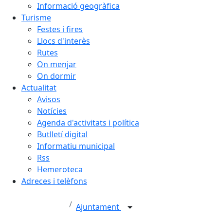
Informació geogràfica
Turisme
Festes i fires
Llocs d'interès
Rutes
On menjar
On dormir
Actualitat
Avisos
Notícies
Agenda d'activitats i política
Butlletí digital
Informatiu municipal
Rss
Hemeroteca
Adreces i telèfons
Ajuntament