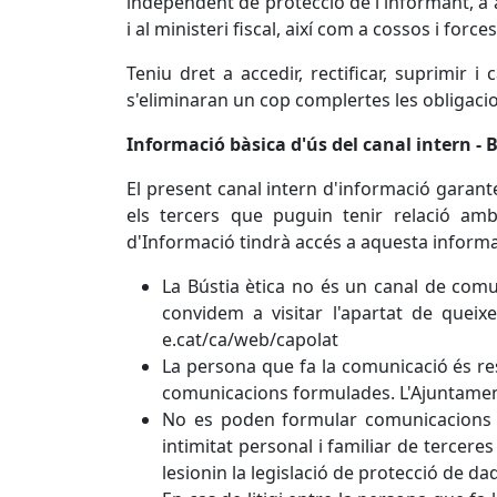
independent de protecció de l'informant, a a
i al ministeri fiscal, així com a cossos i forc
Teniu dret a accedir, rectificar, suprimir 
s'eliminaran un cop complertes les obligacio
Informació bàsica d'ús del canal intern - B
El present canal intern d'informació garantei
els tercers que puguin tenir relació am
d'Informació tindrà accés a aquesta informa
La Bústia ètica no és un canal de comu
convidem a visitar l'apartat de queix
e.cat/ca/web/capolat
La persona que fa la comunicació és resp
comunicacions formulades. L'Ajuntament
No es poden formular comunicacions qu
intimitat personal i familiar de tercere
lesionin la legislació de protecció de d