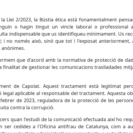
 la Llei 2/2023, la Bústia ètica està fonamentalment pens
guin o hagin tingut un vincle laboral o professional 
esulta indispensable que us identifiqueu mínimament. Us r
; i no només això, sinó que tot i l'exposat anteriorment,
s anònimes.
informem que d'acord amb la normativa de protecció de dad
 finalitat de gestionar les comunicacions traslladades mit
ament de Capolat. Aquest tractament està legitimat per
 legal aplicable al responsable del tractament. Aquesta ob
e febrer de 2023, reguladora de la protecció de les perso
uita contra la corrupció.
cers quan l'estudi de la comunicació efectuada així ho requ
n ser cedides a l'Oficina antifrau de Catalunya, com a au