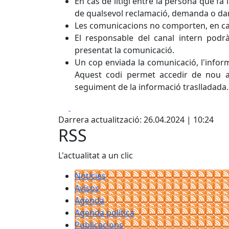
En cas de litigi entre la persona que fa
de qualsevol reclamació, demanda o dany
Les comunicacions no comporten, en cap
El responsable del canal intern podrà
presentat la comunicació.
Un cop enviada la comunicació, l'infor
Aquest codi permet accedir de nou al c
seguiment de la informació traslladada.
Facebook
X
Darrera actualització: 26.04.2024 | 10:24
RSS
L'actualitat a un clic
Notícies
Avisos
Agenda
Agenda política
Publicacions