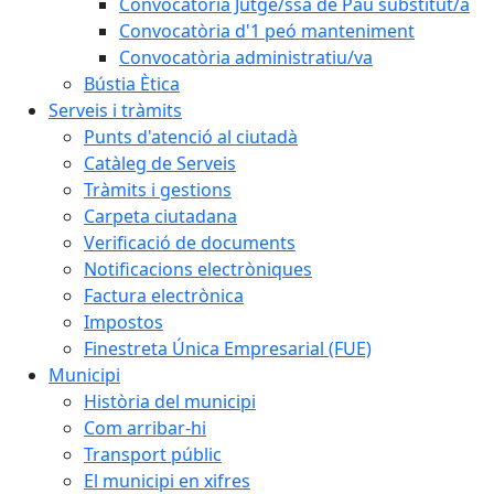
Convocatòria Jutge/ssa de Pau substitut/a
Convocatòria d'1 peó manteniment
Convocatòria administratiu/va
Bústia Ètica
Serveis i tràmits
Punts d'atenció al ciutadà
Catàleg de Serveis
Tràmits i gestions
Carpeta ciutadana
Verificació de documents
Notificacions electròniques
Factura electrònica
Impostos
Finestreta Única Empresarial (FUE)
Municipi
Història del municipi
Com arribar-hi
Transport públic
El municipi en xifres