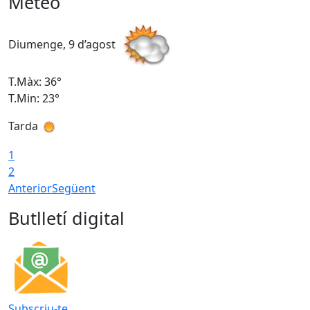
Meteo
Diumenge, 9 d’agost
D
T.Màx: 36°
T
T.Min: 23°
T
Tarda
1
2
Anterior
Següent
Butlletí digital
Subscriu-te