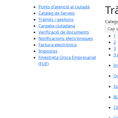
Tr
Punts d'atenció al ciutadà
Catàleg de Serveis
Tràmits i gestions
Categ
Carpeta ciutadana
Cap s
Verificació de documents
1
Notificacions electròniques
2
Factura electrònica
3
Impostos
3 
Finestreta Única Empresarial
(FUE)
In
Qu
So
Bú
Ci