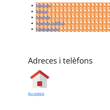
Notícies
Avisos
Agenda
Agenda política
Publicacions
Adreces i telèfons
Accedeix