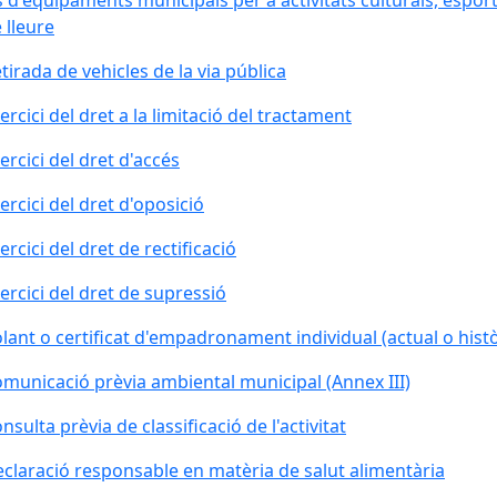
 d'equipaments municipals per a activitats culturals, esport
 lleure
tirada de vehicles de la via pública
ercici del dret a la limitació del tractament
ercici del dret d'accés
ercici del dret d'oposició
ercici del dret de rectificació
ercici del dret de supressió
lant o certificat d'empadronament individual (actual o histò
municació prèvia ambiental municipal (Annex III)
nsulta prèvia de classificació de l'activitat
claració responsable en matèria de salut alimentària