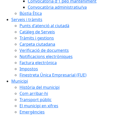
Convocatòria d'1 peó manteniment
Convocatòria administratiu/va
Bústia Ètica
Serveis i tràmits
Punts d'atenció al ciutadà
Catàleg de Serveis
Tràmits i gestions
Carpeta ciutadana
Verificació de documents
Notificacions electròniques
Factura electrònica
Impostos
Finestreta Única Empresarial (FUE)
Municipi
Història del municipi
Com arribar-hi
Transport públic
El municipi en xifres
Emergències