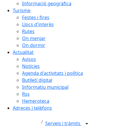
Informació geogràfica
Turisme
Festes i fires
Llocs d'interès
Rutes
On menjar
On dormir
Actualitat
Avisos
Notícies
Agenda d'activitats i política
Butlletí digital
Informatiu municipal
Rss
Hemeroteca
Adreces i telèfons
Serveis i tràmits