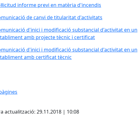
l·licitud informe previ en matèria d'incendis
municació de canvi de titularitat d'activitats
municació d'inici i modificació substancial d'activitat en un
tabliment amb projecte tècnic i certificat
municació d'inici i modificació substancial d'activitat en un
tabliment amb certificat tècnic
pàgines
cebook
X
Pdf
a actualització: 29.11.2018 | 10:08