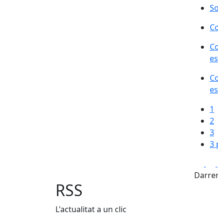
So
Co
Co
es
Co
es
1
2
3
3 
Fa
Darrer
RSS
L'actualitat a un clic