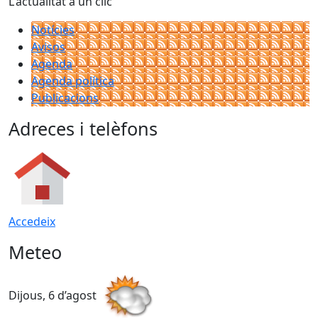
L'actualitat a un clic
Notícies
Avisos
Agenda
Agenda política
Publicacions
Adreces i telèfons
Accedeix
Meteo
Dijous, 6 d’agost
D