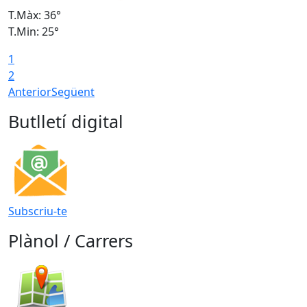
T.Màx: 36°
T
T.Min: 25°
T
1
T
2
Anterior
Següent
Butlletí digital
Subscriu-te
Plànol / Carrers