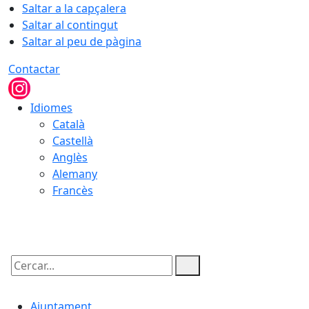
Saltar a la capçalera
Saltar al contingut
Saltar al peu de pàgina
Contactar
Idiomes
Català
Castellà
Anglès
Alemany
Francès
06.08.2026 | 07:22
Cercar:
Ajuntament