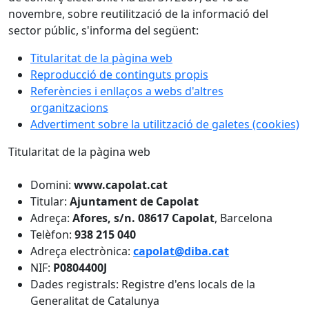
novembre, sobre reutilització de la informació del
sector públic, s'informa del següent:
Titularitat de la pàgina web
Reproducció de continguts propis
Referències i enllaços a webs d'altres
organitzacions
Advertiment sobre la utilització de galetes (cookies)
Titularitat de la pàgina web
Domini:
www.capolat.cat
Titular:
Ajuntament de Capolat
Adreça:
Afores, s/n.
08617 Capolat
, Barcelona
Telèfon:
938 215 040
Adreça electrònica:
capolat@diba.cat
NIF:
P0804400J
Dades registrals: Registre d'ens locals de la
Generalitat de Catalunya