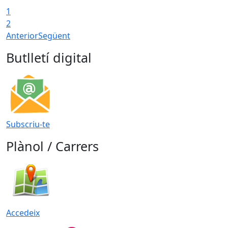
1
T
2
Anterior
Següent
Butlletí digital
Subscriu-te
Plànol / Carrers
Accedeix