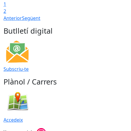
1
T
2
Anterior
Següent
Butlletí digital
Subscriu-te
Plànol / Carrers
Accedeix