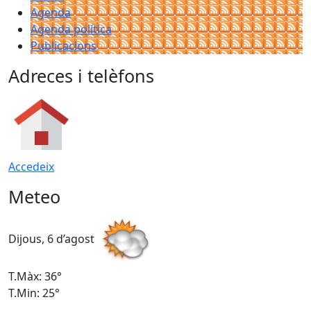
Agenda
Agenda política
Publicacions
Adreces i telèfons
Accedeix
Meteo
Dijous, 6 d’agost
D
T.Màx: 36°
T
T.Min: 25°
T