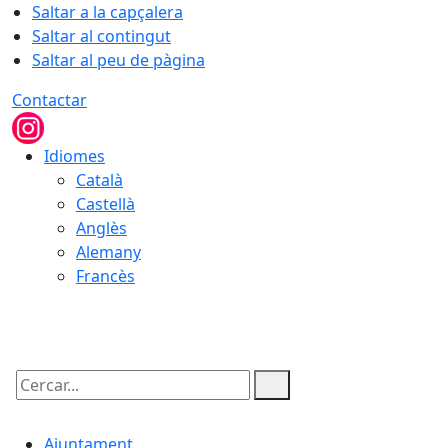
Saltar a la capçalera
Saltar al contingut
Saltar al peu de pàgina
Contactar
Idiomes
Català
Castellà
Anglès
Alemany
Francès
06.08.2026 | 03:31
Cercar:
Ajuntament