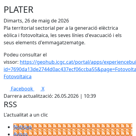
PLATER
Dimarts, 26 de maig de 2026
Pla territorial sectorial per a la generació elèctrica
eòlica i fotovoltaica, les seves línies d'evacuació i els
seus elements d'emmagatzematge.
Podeu consultar el
vissor:
https://geohub.icgc.cat/portal/apps/experiencebu
id=7690da13de2744d0ac437ecf06ccba55&page=Fotovolta
Fotovoltaica
Facebook
X
Darrera actualització: 26.05.2026 | 10:39
RSS
L'actualitat a un clic
Notícies
Avisos