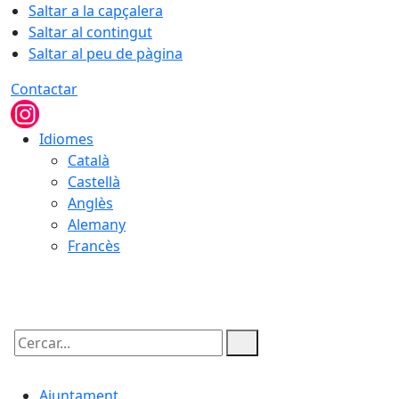
Saltar a la capçalera
Saltar al contingut
Saltar al peu de pàgina
Contactar
Idiomes
Català
Castellà
Anglès
Alemany
Francès
07.08.2026 | 22:50
Cercar:
Ajuntament