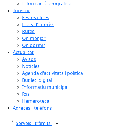
Informació geogràfica
Turisme
Festes i fires
Llocs d'interès
Rutes
On menjar
On dormir
Actualitat
Avisos
Notícies
Agenda d'activitats i política
Butlletí digital
Informatiu municipal
Rss
Hemeroteca
Adreces i telèfons
Serveis i tràmits