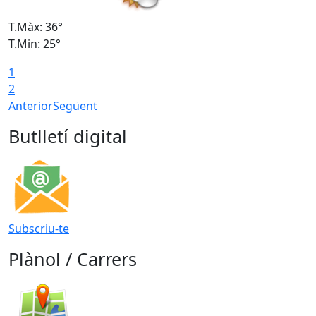
T.Màx: 36°
T
T.Min: 25°
T
1
T
2
Anterior
Següent
Butlletí digital
Subscriu-te
Plànol / Carrers