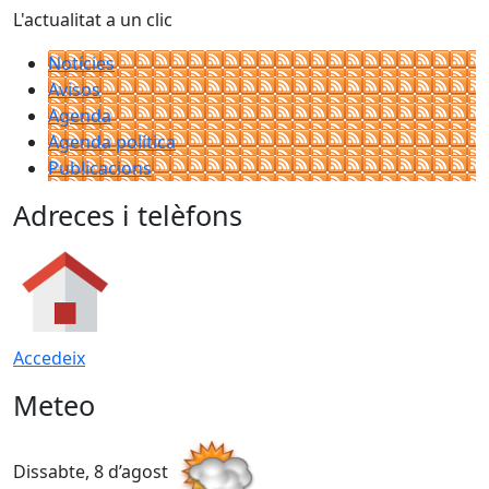
L'actualitat a un clic
Notícies
Avisos
Agenda
Agenda política
Publicacions
Adreces i telèfons
Accedeix
Meteo
Dissabte, 8 d’agost
D