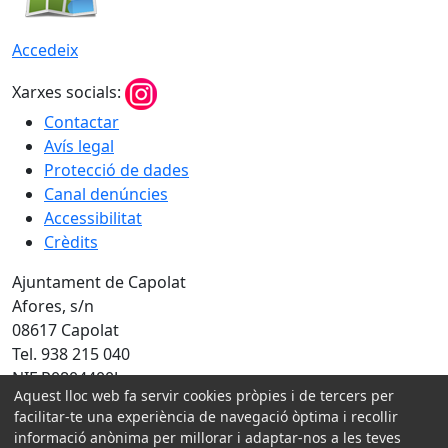
Accedeix
Xarxes socials:
Contactar
Avís legal
Protecció de dades
Canal denúncies
Accessibilitat
Crèdits
Ajuntament de Capolat
Afores, s/n
08617 Capolat
Tel. 938 215 040
NIF P0804400J
Aquest lloc web fa servir cookies pròpies i de tercers per
facilitar-te una experiència de navegació òptima i recollir
Amb la col·laboració de:
informació anònima per millorar i adaptar-nos a les teves