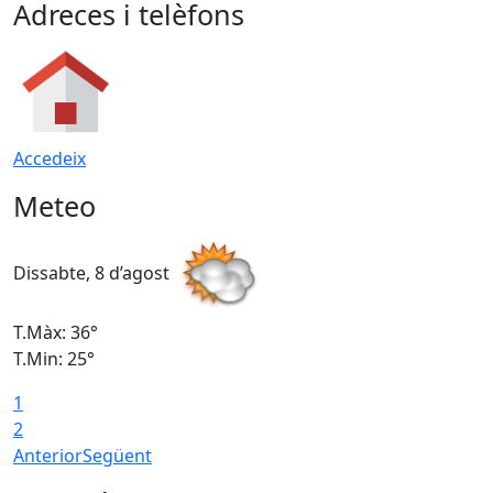
Adreces i telèfons
Accedeix
Meteo
Dissabte, 8 d’agost
D
T.Màx: 36°
T
T.Min: 25°
T
1
T
2
Anterior
Següent