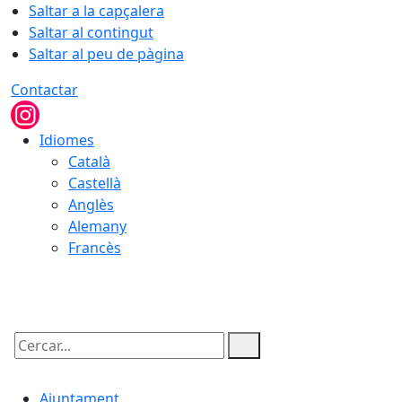
Saltar a la capçalera
Saltar al contingut
Saltar al peu de pàgina
Contactar
Idiomes
Català
Castellà
Anglès
Alemany
Francès
08.08.2026 | 08:42
Cercar:
Ajuntament