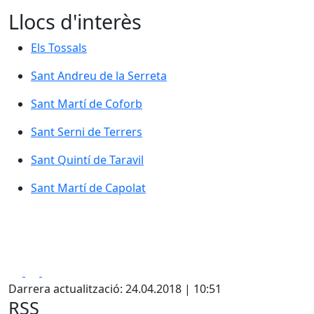
Llocs d'interès
Els Tossals
Els Tossals
Sant Andreu de la Serreta
Sant Andreu de la Serreta
Sant Martí de Coforb
Sant Martí de Coforb
Sant Serni de Terrers
Sant Serni de Terrers
Sant Quintí de Taravil
Sant Quintí de Taravil
Sant Martí de Capolat
Sant Martí de Capolat
Facebook
X
Pdf
Darrera actualització: 24.04.2018 | 10:51
RSS