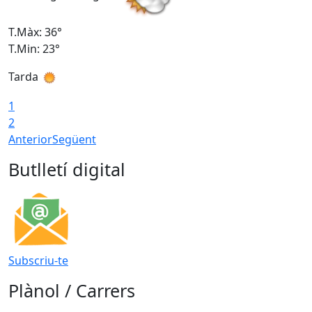
T.Màx: 36°
T
T.Min: 23°
T
Tarda
1
2
Anterior
Següent
Butlletí digital
Subscriu-te
Plànol / Carrers