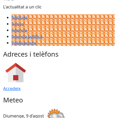
L'actualitat a un clic
Notícies
Avisos
Agenda
Agenda política
Publicacions
Adreces i telèfons
Accedeix
Meteo
Diumenge, 9 d’agost
D