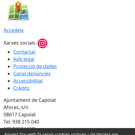
Accedeix
Xarxes socials:
Contactar
Avís legal
Protecció de dades
Canal denúncies
Accessibilitat
Crèdits
Ajuntament de Capolat
Afores, s/n
08617 Capolat
Tel. 938 215 040
NIF P0804400J
Aquest lloc web fa servir cookies pròpies i de tercers per