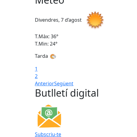
Divendres, 7 d’agost
T.Màx: 36°
T.Min: 24°
Tarda
1
2
Anterior
Següent
Butlletí digital
Subscriu-te