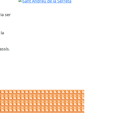
Sant Andreu de la Serreta
ia ser
 la
assís.