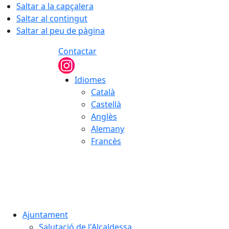
Saltar a la capçalera
Saltar al contingut
Saltar al peu de pàgina
Contactar
Idiomes
Català
Castellà
Anglès
Alemany
Francès
07.08.2026 | 01:38
Ajuntament
Salutació de l'Alcaldessa