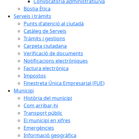
Convocatòria administratiu/va
Bústia Ètica
Serveis i tràmits
Punts d'atenció al ciutadà
Catàleg de Serveis
Tràmits i gestions
Carpeta ciutadana
Verificació de documents
Notificacions electròniques
Factura electrònica
Impostos
Finestreta Única Empresarial (FUE)
Municipi
Història del municipi
Com arribar-hi
Transport públic
El municipi en xifres
Emergències
Informació geogràfica