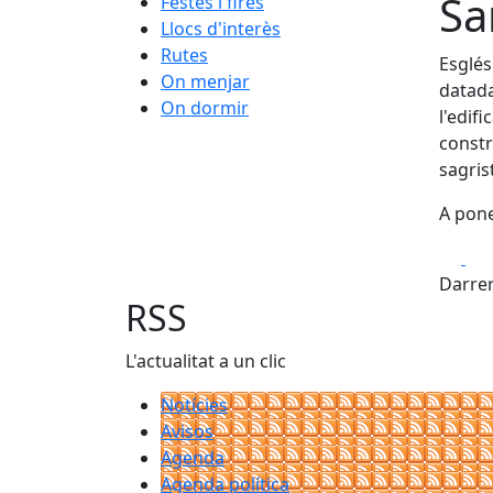
Sa
Festes i fires
Llocs d'interès
Rutes
Esglés
On menjar
datada
On dormir
l'edifi
constr
sagris
A pone
Fa
Darrer
RSS
L'actualitat a un clic
Notícies
Avisos
Agenda
Agenda política