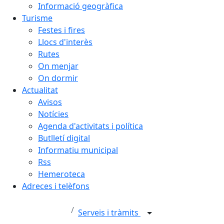
Informació geogràfica
Turisme
Festes i fires
Llocs d'interès
Rutes
On menjar
On dormir
Actualitat
Avisos
Notícies
Agenda d'activitats i política
Butlletí digital
Informatiu municipal
Rss
Hemeroteca
Adreces i telèfons
Serveis i tràmits