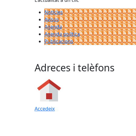
L'actualitat a un clic
Notícies
Avisos
Agenda
Agenda política
Publicacions
Adreces i telèfons
Accedeix