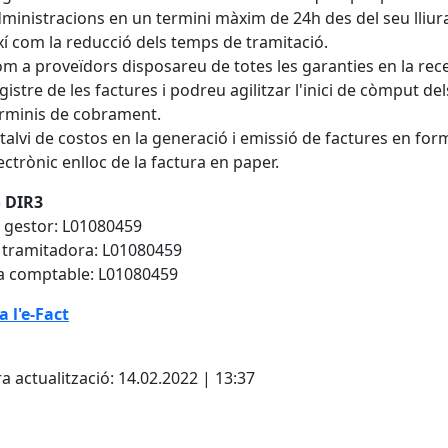
ministracions en un termini màxim de 24h des del seu lliu
xí com la reducció dels temps de tramitació.
m a proveïdors disposareu de totes les garanties en la rece
gistre de les factures i podreu agilitzar l'inici de còmput del
rminis de cobrament.
talvi de costos en la generació i emissió de factures en for
ectrònic enlloc de la factura en paper.
 DIR3
 gestor: L01080459
 tramitadora: L01080459
a comptable: L01080459
a l'e-Fact
cebook
X
a actualització: 14.02.2022 | 13:37