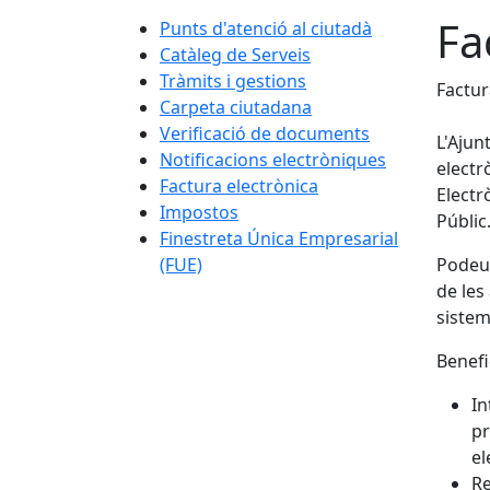
Fa
Punts d'atenció al ciutadà
Catàleg de Serveis
Tràmits i gestions
Factur
Carpeta ciutadana
Verificació de documents
L'Ajun
Notificacions electròniques
electr
Factura electrònica
Electr
Impostos
Públic
Finestreta Única Empresarial
(FUE)
Podeu 
de les
sistem
Benefi
In
pr
el
Re