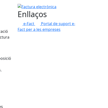
Factura electrònica
Enllaços
e-Fact
Portal de suport e-
Fact per a les empreses
ració
actura
posició
.
es