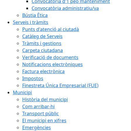
Convocatòria d'1 peó manteniment
Convocatòria administratiu/va
Bústia Ètica
Serveis i tràmits
Punts d'atenció al ciutadà
Catàleg de Serveis
Tràmits i gestions
Carpeta ciutadana
Verificació de documents
Notificacions electròniques
Factura electrònica
Impostos
Finestreta Única Empresarial (FUE)
Municipi
Història del municipi
Com arribar-hi
Transport públic
El municipi en xifres
Emergències