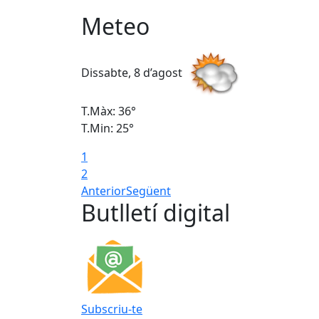
Meteo
Dissabte, 8 d’agost
T.Màx: 36°
T.Min: 25°
1
2
Anterior
Següent
Butlletí digital
Subscriu-te