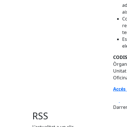
ad
ai
Co
re
te
Es
el
CODIS
Òrgan
Unitat
Oficin
Accés 
Fa
Darrer
RSS