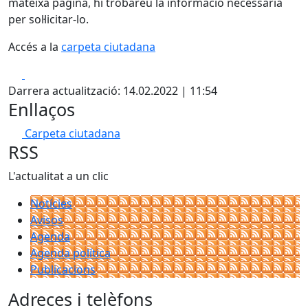
mateixa pàgina, hi trobareu la informació necessària
per sol·licitar-lo.
Accés a la
carpeta ciutadana
Facebook
X
Darrera actualització: 14.02.2022 | 11:54
Enllaços
Carpeta ciutadana
RSS
L'actualitat a un clic
Notícies
Avisos
Agenda
Agenda política
Publicacions
Adreces i telèfons