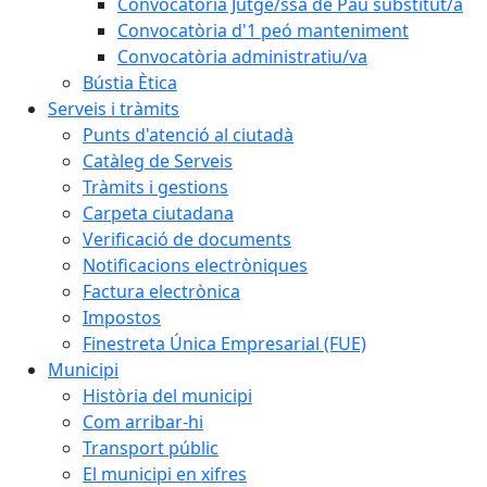
Convocatòria Jutge/ssa de Pau substitut/a
Convocatòria d'1 peó manteniment
Convocatòria administratiu/va
Bústia Ètica
Serveis i tràmits
Punts d'atenció al ciutadà
Catàleg de Serveis
Tràmits i gestions
Carpeta ciutadana
Verificació de documents
Notificacions electròniques
Factura electrònica
Impostos
Finestreta Única Empresarial (FUE)
Municipi
Història del municipi
Com arribar-hi
Transport públic
El municipi en xifres