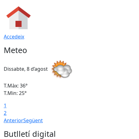
Accedeix
Meteo
Dissabte, 8 d’agost
D
T.Màx: 36°
T
T.Min: 25°
T
1
T
2
Anterior
Següent
Butlletí digital