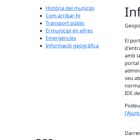
In
Història del municipi
Com arribar-hi
Transport públic
Geopo
El municipi en xifres
Emergències
El por
Informació geogràfica
d'entr
amb la
portal
admini
seu ab
normal
IDE de
Podeu 
l'Ajun
Fa
Darrer