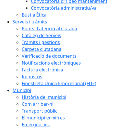
Convocatòria d'1 peó manteniment
Convocatòria administratiu/va
Bústia Ètica
Serveis i tràmits
Punts d'atenció al ciutadà
Catàleg de Serveis
Tràmits i gestions
Carpeta ciutadana
Verificació de documents
Notificacions electròniques
Factura electrònica
Impostos
Finestreta Única Empresarial (FUE)
Municipi
Història del municipi
Com arribar-hi
Transport públic
El municipi en xifres
Emergències