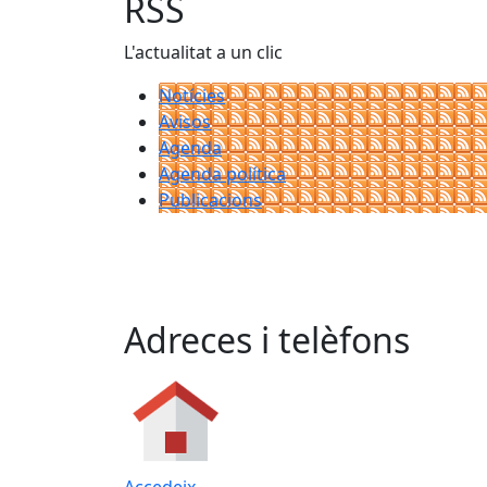
RSS
L'actualitat a un clic
Notícies
Avisos
Agenda
Agenda política
Publicacions
Adreces i telèfons
Accedeix