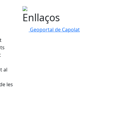
Enllaços
Geoportal de Capolat
t
ats
t
t al
de les