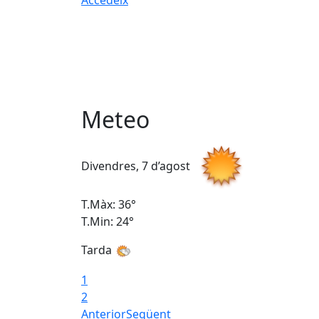
Meteo
Divendres, 7 d’agost
T.Màx: 36°
T.Min: 24°
Tarda
1
2
Anterior
Següent