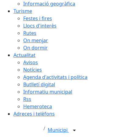
Informació geogràfica
Turisme
Festes i fires
Llocs d'interès
Rutes
On menjar
On dormir
Actualitat
Avisos
Notícies
Agenda d'activitats i política
Butlletí digital
Informatiu municipal
Rss
Hemeroteca
Adreces i telèfons
Municipi