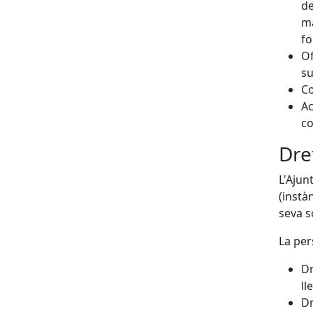
de
ma
fo
Of
su
Co
Ac
co
Dre
L'Ajun
(instà
seva s
La per
Dr
ll
Dr