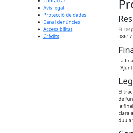
Pr
Contactar
Avís legal
Protecció de dades
Res
Canal denúncies
Accessibilitat
El res
Crèdits
08617 
Fina
La fin
l'Ajun
Leg
El tra
de fun
la fin
clara 
duu a 