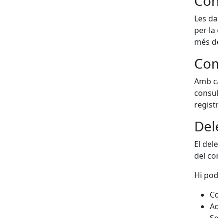
Con
Les da
per la
més de
Com
Amb ca
consul
regist
Del
El del
del co
Hi pod
Co
Ad