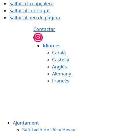
Saltar a la capçalera
Saltar al contingut
Saltar al peu de pàgina
Contactar
Idiomes
Català
Castellà
Anglès
Alemany
Francès
08.08.2026 | 13:20
Ajuntament
Salutació de l'Alcaldessa