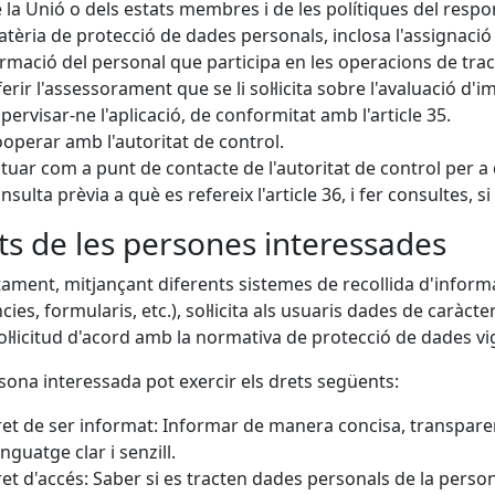
 la Unió o dels estats membres i de les polítiques del resp
tèria de protecció de dades personals, inclosa l'assignació d
rmació del personal que participa en les operacions de trac
erir l'assessorament que se li sol·licita sobre l'avaluació d'i
pervisar-ne l'aplicació, de conformitat amb l'article 35.
operar amb l'autoritat de control.
tuar com a punt de contacte de l'autoritat de control per a 
nsulta prèvia a què es refereix l'article 36, i fer consultes,
ts de les persones interessades
tament, mitjançant diferents sistemes de recollida d'inform
ncies, formularis, etc.), sol·licita als usuaris dades de caràct
ol·licitud d'acord amb la normativa de protecció de dades vi
sona interessada pot exercir els drets següents:
et de ser informat: Informar de manera concisa, transparent, 
enguatge clar i senzill.
et d'accés: Saber si es tracten dades personals de la perso