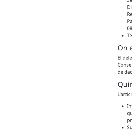
Se
Di
Re
Pa
08
Te
On e
El del
Consel
de dad
Quin
L'arti
In
qu
pr
Su