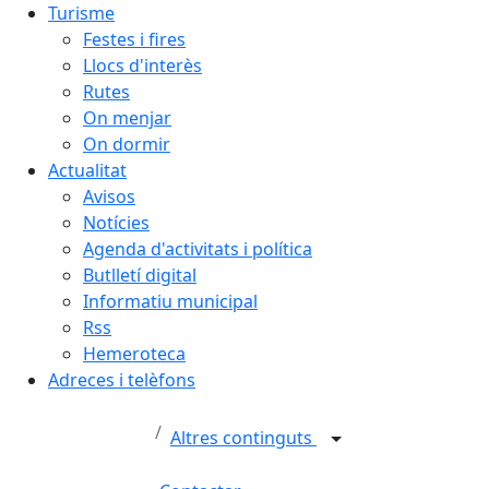
Turisme
Festes i fires
Llocs d'interès
Rutes
On menjar
On dormir
Actualitat
Avisos
Notícies
Agenda d'activitats i política
Butlletí digital
Informatiu municipal
Rss
Hemeroteca
Adreces i telèfons
Altres continguts