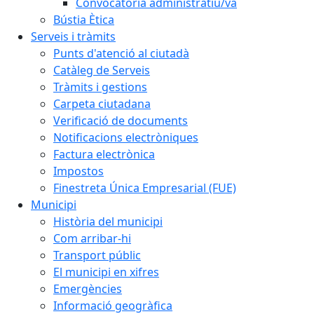
Convocatòria administratiu/va
Bústia Ètica
Serveis i tràmits
Punts d'atenció al ciutadà
Catàleg de Serveis
Tràmits i gestions
Carpeta ciutadana
Verificació de documents
Notificacions electròniques
Factura electrònica
Impostos
Finestreta Única Empresarial (FUE)
Municipi
Història del municipi
Com arribar-hi
Transport públic
El municipi en xifres
Emergències
Informació geogràfica