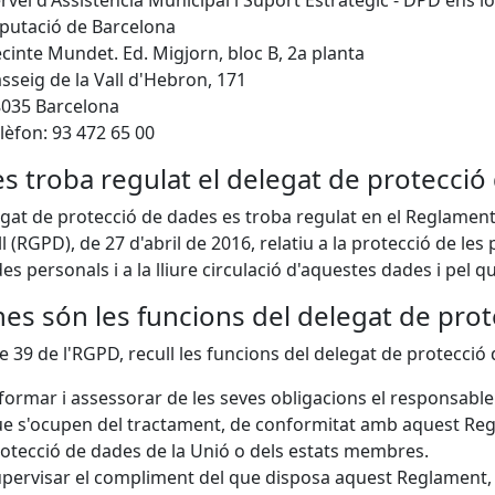
rvei d'Assistència Municipal i Suport Estratègic - DPD ens lo
putació de Barcelona
cinte Mundet. Ed. Migjorn, bloc B, 2a planta
sseig de la Vall d'Hebron, 171
035 Barcelona
lèfon: 93 472 65 00
s troba regulat el delegat de protecció
egat de protecció de dades es troba regulat en el Reglamen
l (RGPD), de 27 d'abril de 2016, relatiu a la protecció de les
es personals i a la lliure circulació d'aquestes dades i pel q
es són les funcions del delegat de pro
cle 39 de l'RGPD, recull les funcions del delegat de protecci
formar i assessorar de les seves obligacions el responsable
e s'ocupen del tractament, de conformitat amb aquest Reg
otecció de dades de la Unió o dels estats membres.
pervisar el compliment del que disposa aquest Reglament, 