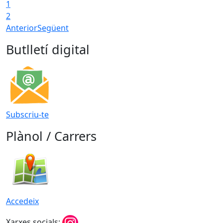
1
2
Anterior
Següent
Butlletí digital
Subscriu-te
Plànol / Carrers
Accedeix
Xarxes socials: