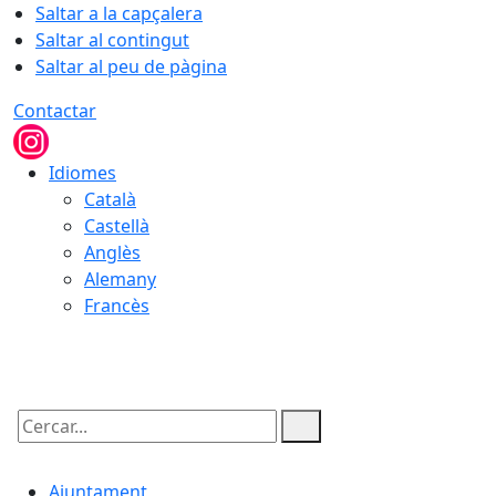
Saltar a la capçalera
Saltar al contingut
Saltar al peu de pàgina
Contactar
Idiomes
Català
Castellà
Anglès
Alemany
Francès
08.08.2026 | 18:11
Cercar:
Ajuntament