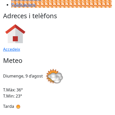
Publicacions
Adreces i telèfons
Accedeix
Meteo
Diumenge, 9 d’agost
D
T.Màx: 36°
T
T.Min: 23°
T
Tarda