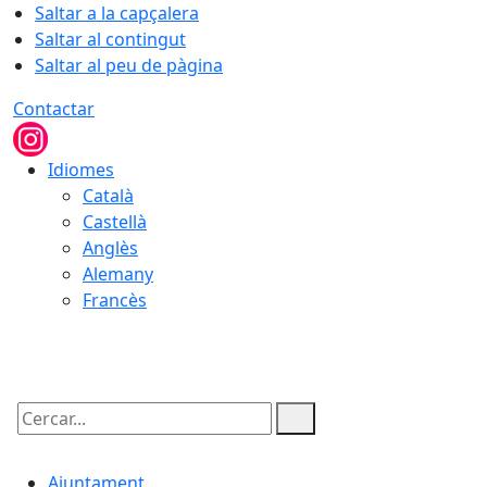
Saltar a la capçalera
Saltar al contingut
Saltar al peu de pàgina
Contactar
Idiomes
Català
Castellà
Anglès
Alemany
Francès
07.08.2026 | 15:02
Cercar:
Ajuntament