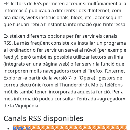
Els lectors de RSS permeten accedir simultàniament a la
informació publicada a diferents llocs d'Internet, com
ara diaris, webs institucionals, blocs, etc., aconseguint
que l'usuari rebi a l'instant la informació que l'interessa.
Existeixen diferents opcions per fer servir els canals
RSS. La més freqüent consisteix a instal·lar un programa
a l'ordinador o fer servir un servei al núvol (per exemple
feedly), però també és possible utilitzar lectors en línia
(integrats en una pàgina web) o fer servir la funció que
incorporen molts navegadors (com el Firefox, l'Internet
Explorer -a partir de la versió 7- o l'Opera) i gestors de
correu electrònic (com el Thunderbird). Molts telèfons
mòbils també tenen incorporada aquesta funció. Per a
més informació podeu consultar l'entrada «agregador»
de la Viquipèdia.
Canals RSS disponibles
Notícies