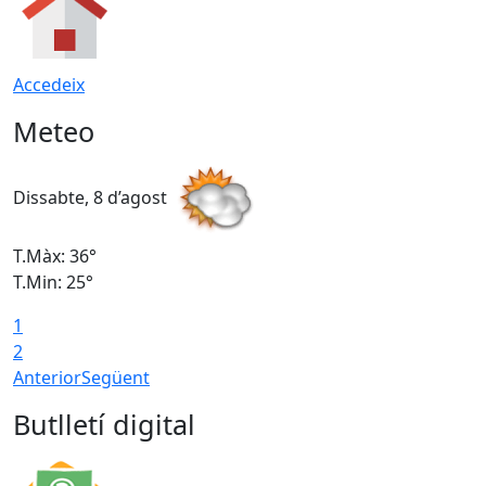
Accedeix
Meteo
Dissabte, 8 d’agost
D
T.Màx: 36°
T
T.Min: 25°
T
1
T
2
Anterior
Següent
Butlletí digital