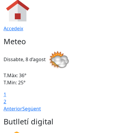
Accedeix
Meteo
Dissabte, 8 d’agost
D
T.Màx: 36°
T
T.Min: 25°
T
1
T
2
Anterior
Següent
Butlletí digital