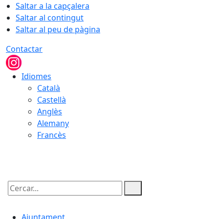
Saltar a la capçalera
Saltar al contingut
Saltar al peu de pàgina
Contactar
Idiomes
Català
Castellà
Anglès
Alemany
Francès
07.08.2026 | 14:45
Cercar:
Ajuntament