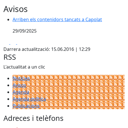
Avisos
Arriben els contenidors tancats a Capolat
Arriben els contenidors tancats a Capolat
29/09/2025
Facebook
X
Pdf
Darrera actualització: 15.06.2016 | 12:29
RSS
L'actualitat a un clic
Notícies
Avisos
Agenda
Agenda política
Publicacions
Adreces i telèfons