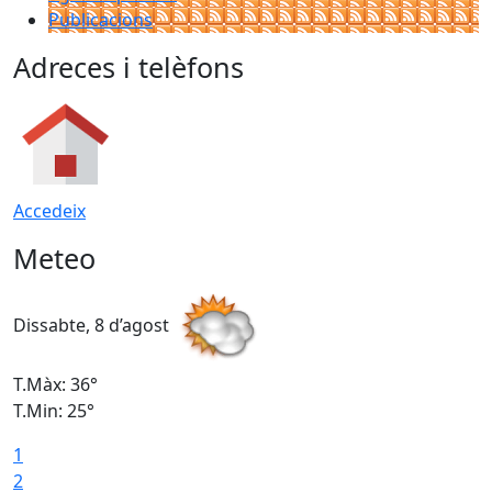
Publicacions
Adreces i telèfons
Accedeix
Meteo
Dissabte, 8 d’agost
D
T.Màx: 36°
T
T.Min: 25°
T
1
T
2