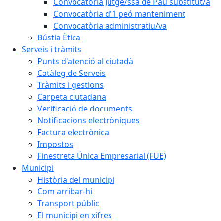
Convocatòria Jutge/ssa de Pau substitut/a
Convocatòria d'1 peó manteniment
Convocatòria administratiu/va
Bústia Ètica
Serveis i tràmits
Punts d'atenció al ciutadà
Catàleg de Serveis
Tràmits i gestions
Carpeta ciutadana
Verificació de documents
Notificacions electròniques
Factura electrònica
Impostos
Finestreta Única Empresarial (FUE)
Municipi
Història del municipi
Com arribar-hi
Transport públic
El municipi en xifres