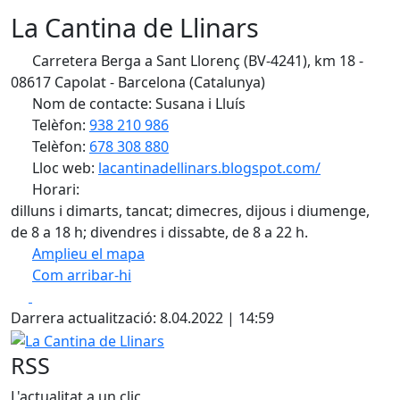
La Cantina de Llinars
Carretera Berga a Sant Llorenç (BV-4241), km 18 -
08617 Capolat - Barcelona (Catalunya)
Nom de contacte: Susana i Lluís
Telèfon:
938 210 986
Telèfon:
678 308 880
Lloc web:
lacantinadellinars.blogspot.com/
Horari:
dilluns i dimarts, tancat; dimecres, dijous i diumenge,
de 8 a 18 h; divendres i dissabte, de 8 a 22 h.
Amplieu el mapa
Com arribar-hi
Leaflet
| ©
OpenStreetMap
contributors
Facebook
X
+
Darrera actualització: 8.04.2022 | 14:59
−
La Cantina de Llinars
RSS
L'actualitat a un clic