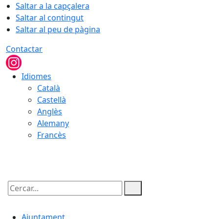
Saltar a la capçalera
Saltar al contingut
Saltar al peu de pàgina
Contactar
Idiomes
Català
Castellà
Anglès
Alemany
Francès
10.08.2026 | 07:57
Cercar:
Ajuntament