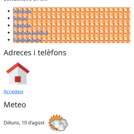
Notícies
Avisos
Agenda
Agenda política
Publicacions
Adreces i telèfons
Accedeix
Meteo
Dilluns, 10 d’agost
D