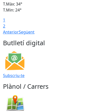
T.Màx: 34°
T
T.Min: 24°
T
1
2
Anterior
Següent
Butlletí digital
Subscriu-te
Plànol / Carrers