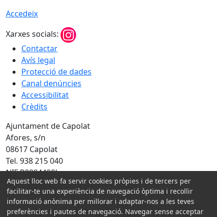
Accedeix
Xarxes socials:
Contactar
Avís legal
Protecció de dades
Canal denúncies
Accessibilitat
Crèdits
Ajuntament de Capolat
Afores, s/n
08617 Capolat
Tel. 938 215 040
NIF P0804400J
Aquest lloc web fa servir cookies pròpies i de tercers per
Amb la col·laboració de:
facilitar-te una experiència de navegació òptima i recollir
informació anònima per millorar i adaptar-nos a les teves
preferències i pautes de navegació. Navegar sense acceptar