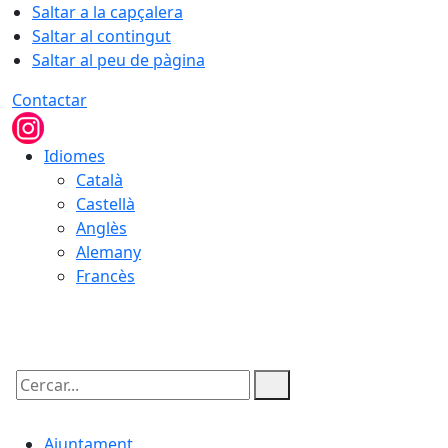
Saltar a la capçalera
Saltar al contingut
Saltar al peu de pàgina
Contactar
Idiomes
Català
Castellà
Anglès
Alemany
Francès
09.08.2026 | 06:15
Cercar:
Ajuntament