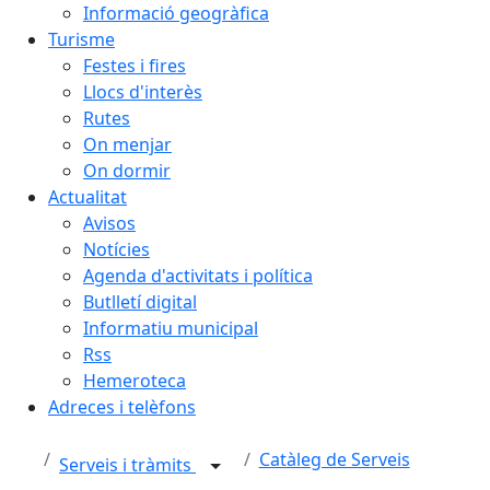
Informació geogràfica
Turisme
Festes i fires
Llocs d'interès
Rutes
On menjar
On dormir
Actualitat
Avisos
Notícies
Agenda d'activitats i política
Butlletí digital
Informatiu municipal
Rss
Hemeroteca
Adreces i telèfons
Catàleg de Serveis
Serveis i tràmits