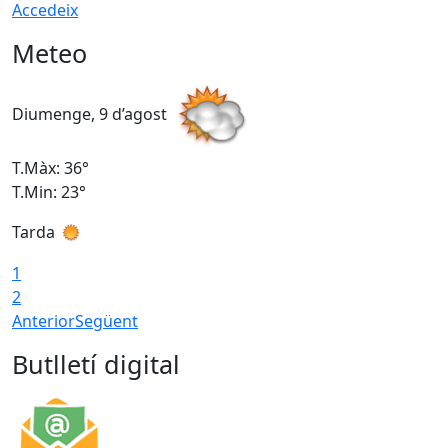
Accedeix
Meteo
Diumenge, 9 d’agost
D
T.Màx: 36°
T
T.Min: 23°
T
Tarda
1
2
Anterior
Següent
Butlletí digital