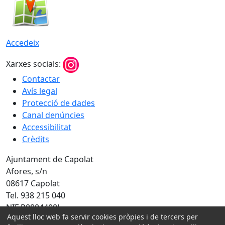
Accedeix
Xarxes socials:
Contactar
Avís legal
Protecció de dades
Canal denúncies
Accessibilitat
Crèdits
Ajuntament de Capolat
Afores, s/n
08617 Capolat
Tel. 938 215 040
NIF P0804400J
Aquest lloc web fa servir cookies pròpies i de tercers per