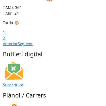
T.Màx: 36°
T
T.Min: 24°
T
Tarda
1
2
Anterior
Següent
Butlletí digital
Subscriu-te
Plànol / Carrers