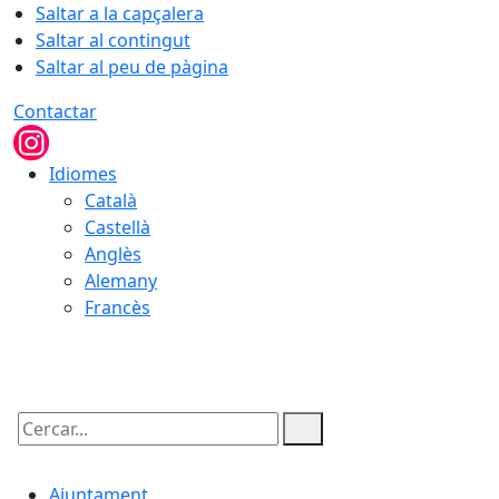
Saltar a la capçalera
Saltar al contingut
Saltar al peu de pàgina
Contactar
Idiomes
Català
Castellà
Anglès
Alemany
Francès
07.08.2026 | 10:09
Cercar:
Ajuntament