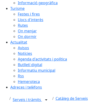
Informació geogràfica
Turisme
Festes i fires
Llocs d'interès
Rutes
On menjar
On dormir
Actualitat
Avisos
Notícies
Agenda d'activitats i política
Butlletí digital
Informatiu municipal
Rss
Hemeroteca
Adreces i telèfons
Catàleg de Serveis
Serveis i tràmits