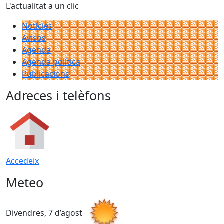
L'actualitat a un clic
Notícies
Avisos
Agenda
Agenda política
Publicacions
Adreces i telèfons
Accedeix
Meteo
Divendres, 7 d’agost
D