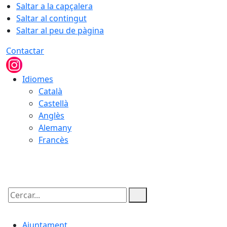
Saltar a la capçalera
Saltar al contingut
Saltar al peu de pàgina
Contactar
Idiomes
Català
Castellà
Anglès
Alemany
Francès
07.08.2026 | 12:09
Cercar:
Ajuntament