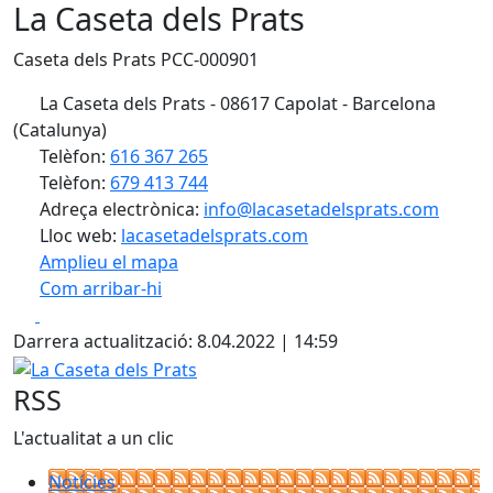
La Caseta dels Prats
Caseta dels Prats PCC-000901
La Caseta dels Prats - 08617 Capolat - Barcelona
(Catalunya)
Telèfon:
616 367 265
Telèfon:
679 413 744
Adreça electrònica:
info@lacasetadelsprats.com
Lloc web:
lacasetadelsprats.com
Amplieu el mapa
Com arribar-hi
Leaflet
| ©
OpenStreetMap
contributors
Facebook
X
+
Darrera actualització: 8.04.2022 | 14:59
−
La Caseta dels Prats
RSS
L'actualitat a un clic
Notícies