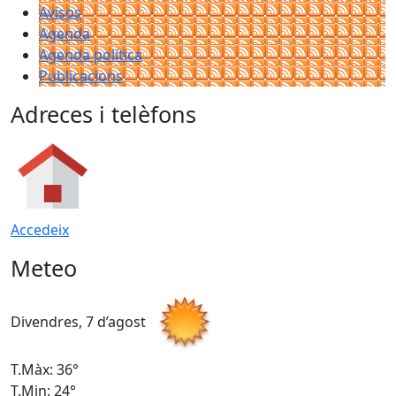
Avisos
Agenda
Agenda política
Publicacions
Adreces i telèfons
Accedeix
Meteo
Divendres, 7 d’agost
D
T.Màx: 36°
T
T.Min: 24°
T