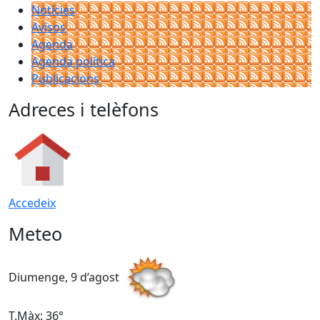
Notícies
Avisos
Agenda
Agenda política
Publicacions
Adreces i telèfons
Accedeix
Meteo
Diumenge, 9 d’agost
D
T.Màx: 36°
T