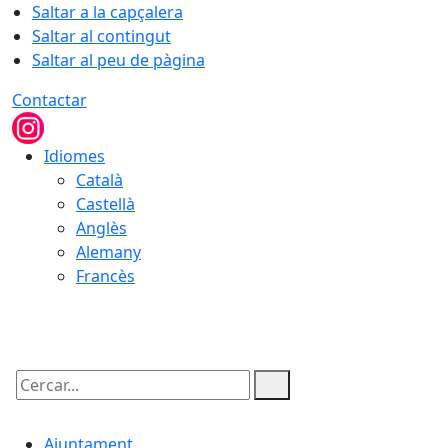
Saltar a la capçalera
Saltar al contingut
Saltar al peu de pàgina
Contactar
Idiomes
Català
Castellà
Anglès
Alemany
Francès
08.08.2026 | 18:39
Cercar:
Ajuntament