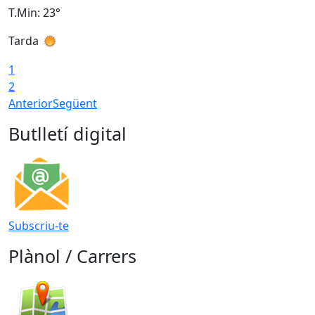
T.Min: 23°
T
Tarda
1
2
Anterior
Següent
Butlletí digital
Subscriu-te
Plànol / Carrers