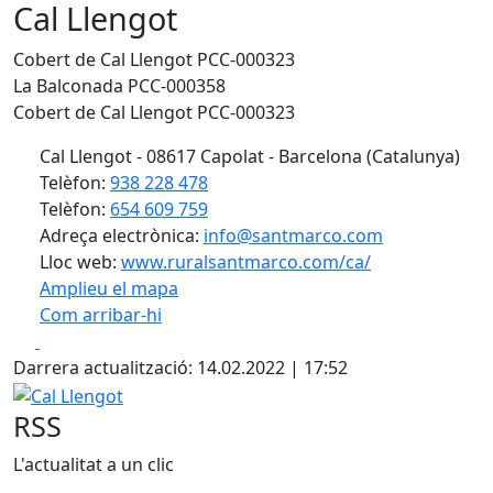
Cal Llengot
Cobert de Cal Llengot PCC-000323
La Balconada PCC-000358
Cobert de Cal Llengot PCC-000323
Cal Llengot - 08617 Capolat - Barcelona (Catalunya)
Telèfon:
938 228 478
Telèfon:
654 609 759
Adreça electrònica:
info@santmarco.com
Lloc web:
www.ruralsantmarco.com/ca/
Amplieu el mapa
Com arribar-hi
Leaflet
| ©
OpenStreetMap
contributors
Facebook
X
+
Darrera actualització: 14.02.2022 | 17:52
−
Cal Llengot
RSS
L'actualitat a un clic