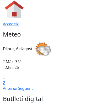
Accedeix
Meteo
Dijous, 6 d’agost
D
T.Màx: 36°
T
T.Min: 25°
T
1
T
2
Anterior
Següent
Butlletí digital