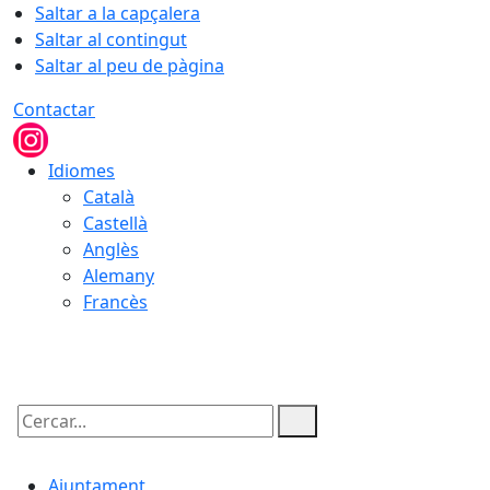
Saltar a la capçalera
Saltar al contingut
Saltar al peu de pàgina
Contactar
Idiomes
Català
Castellà
Anglès
Alemany
Francès
06.08.2026 | 06:10
Cercar:
Ajuntament