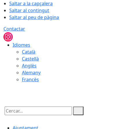
Saltar a la capçalera
Saltar al contingut
Saltar al peu de pàgina
Contactar
Idiomes
Català
Castellà
Anglès
Alemany
Francès
08.08.2026 | 16:57
Cercar:
Ajuntament