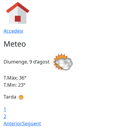
Accedeix
Meteo
Diumenge, 9 d’agost
D
T.Màx: 36°
T
T.Min: 23°
T
Tarda
1
2
Anterior
Següent