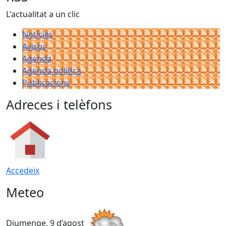
L'actualitat a un clic
Notícies
Avisos
Agenda
Agenda política
Publicacions
Adreces i telèfons
Accedeix
Meteo
Diumenge, 9 d’agost
D