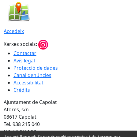
Accedeix
Xarxes socials:
Contactar
Avís legal
Protecció de dades
Canal denúncies
Accessibilitat
Crèdits
Ajuntament de Capolat
Afores, s/n
08617 Capolat
Tel. 938 215 040
NIF P0804400J
Aquest lloc web fa servir cookies pròpies i de tercers per