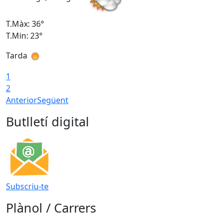
T.Màx: 36°
T
T.Min: 23°
T
Tarda
1
2
Anterior
Següent
Butlletí digital
Subscriu-te
Plànol / Carrers