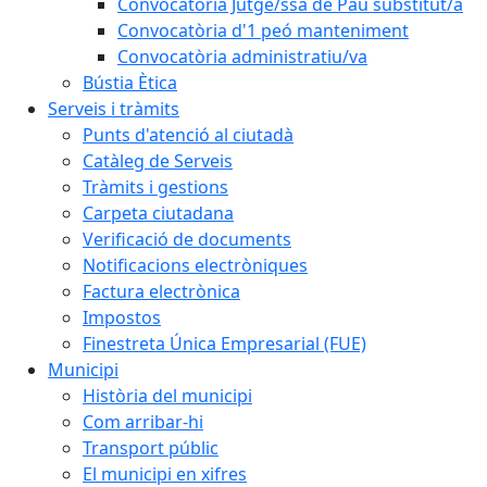
Convocatòria Jutge/ssa de Pau substitut/a
Convocatòria d'1 peó manteniment
Convocatòria administratiu/va
Bústia Ètica
Serveis i tràmits
Punts d'atenció al ciutadà
Catàleg de Serveis
Tràmits i gestions
Carpeta ciutadana
Verificació de documents
Notificacions electròniques
Factura electrònica
Impostos
Finestreta Única Empresarial (FUE)
Municipi
Història del municipi
Com arribar-hi
Transport públic
El municipi en xifres