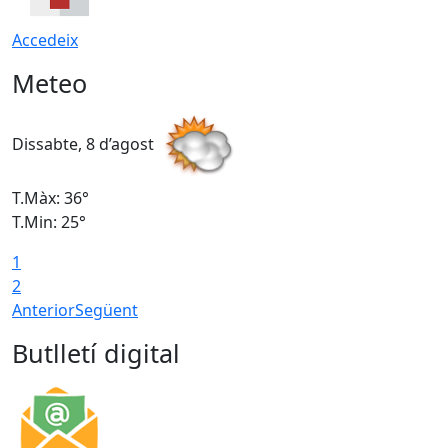
Accedeix
Meteo
Dissabte, 8 d’agost
D
T.Màx: 36°
T
T.Min: 25°
T
1
T
2
Anterior
Següent
Butlletí digital