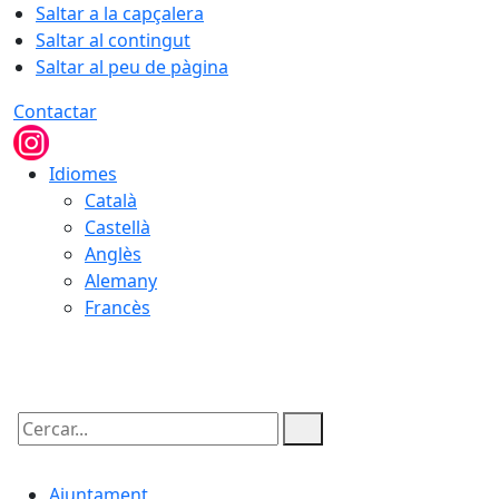
Saltar a la capçalera
Saltar al contingut
Saltar al peu de pàgina
Contactar
Idiomes
Català
Castellà
Anglès
Alemany
Francès
08.08.2026 | 08:10
Cercar:
Ajuntament