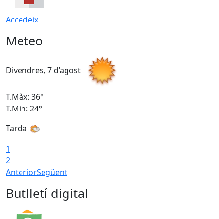
Accedeix
Meteo
Divendres, 7 d’agost
D
T.Màx: 36°
T
T.Min: 24°
T
Tarda
1
2
Anterior
Següent
Butlletí digital