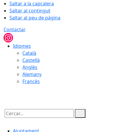
Saltar a la capçalera
Saltar al contingut
Saltar al peu de pàgina
Contactar
Idiomes
Català
Castellà
Anglès
Alemany
Francès
06.08.2026 | 23:23
Cercar:
Ajuntament