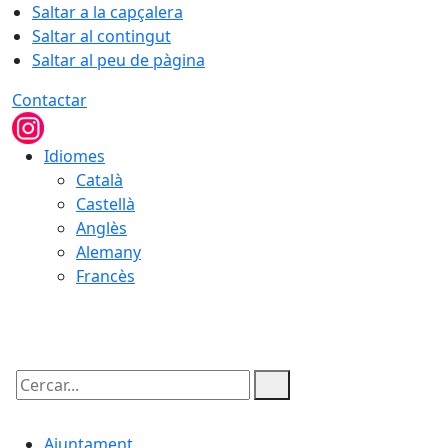
Saltar a la capçalera
Saltar al contingut
Saltar al peu de pàgina
Contactar
Idiomes
Català
Castellà
Anglès
Alemany
Francès
10.08.2026 | 10:31
Cercar:
Ajuntament