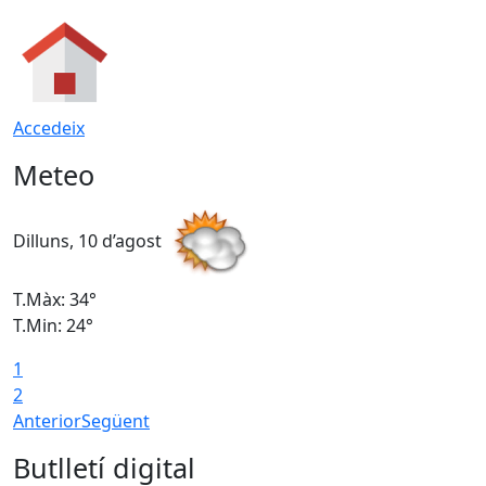
Accedeix
Meteo
Dilluns, 10 d’agost
D
T.Màx: 34°
T
T.Min: 24°
T
1
2
Anterior
Següent
Butlletí digital